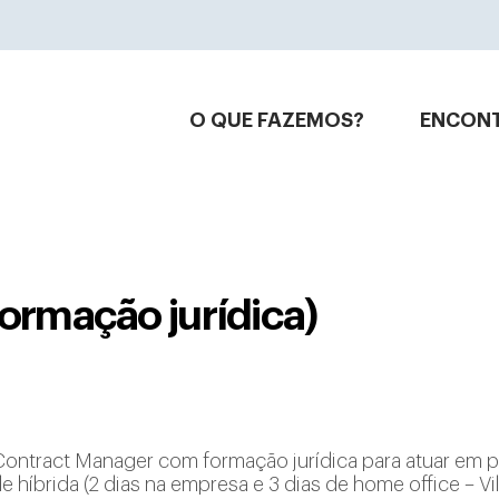
O QUE FAZEMOS?
ENCON
ormação jurídica)
ntract Manager com formação jurídica para atuar em pr
híbrida (2 dias na empresa e 3 dias de home office – Vi