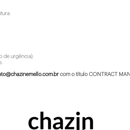
tura.
o de urgência);
s.
nto@chazinemello.com.br
com o título CONTRACT M