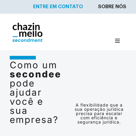
Ir
ENTRE EM CONTATO
SOBRE NÓS
para
o
conteúdo
Toggle
Navigat
O QUE FAZEMOS?
Como um
secondee
ENCONTRE UM ADVOGADO
pode
ajudar
SEJA UM SECONDEE
você e
A flexibilidade que a
sua
sua operação jurídica
precisa para escalar
NOSSA EQUIPE
empresa?
com eficiência e
segurança jurídica.