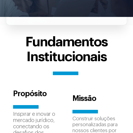
Fundamentos
Institucionais
Propósito
Missão
Inspirar e inovar o
Construir soluções
mercado jurídico,
personalizadas para
conectando os
nossos clientes por
desafios dos