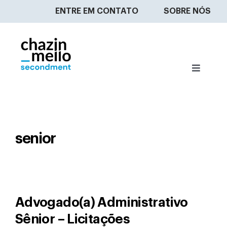
Ir
ENTRE EM CONTATO
SOBRE NÓS
para
o
conteúdo
Toggle
Navigat
O QUE FAZEMOS?
ENCONTRE UM ADVOGADO
senior
SEJA UM SECONDEE
NOSSA EQUIPE
Advogado(a) Administrativo
Sênior – Licitações