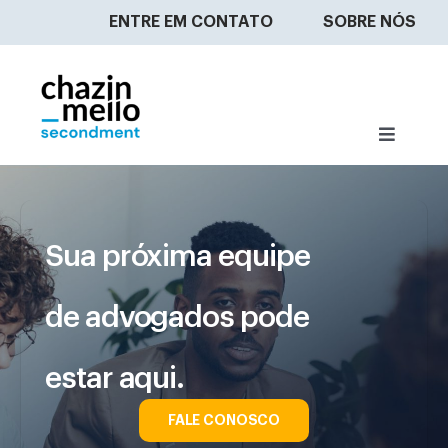
Ir
ENTRE EM CONTATO
SOBRE NÓS
para
o
conteúdo
Toggle
Navigat
O QUE FAZEMOS?
Sua próxima equipe
ENCONTRE UM ADVOGADO
de advogados pode
SEJA UM SECONDEE
estar aqui.
NOSSA EQUIPE
FALE CONOSCO